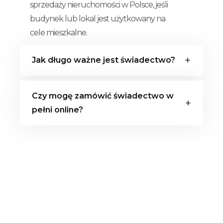
sprzedaży nieruchomości w Polsce, jeśli
budynek lub lokal jest użytkowany na
cele mieszkalne.
Jak długo ważne jest świadectwo?
Świadectwo energetyczne jest ważne
Czy mogę zamówić świadectwo w
przez 10 lat od daty jego wystawienia, po
pełni online?
czym konieczna jest jego aktualizacja.
Tak, wiele firm oferuje możliwość
zamówienia świadectwa energetycznego
online, co jest szybkie i wygodne.