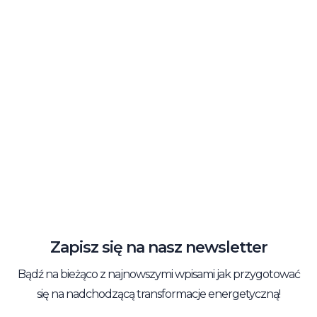
Operat szacunkowy nieruchomości –
czym jest, ile kosztuje i jak go
zamówić?
Zapisz się na nasz newsletter
Bądź na bieżąco z najnowszymi wpisami jak przygotować
się na nadchodzącą transformacje energetyczną!