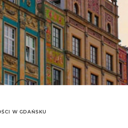
tyfikat w 48h
OŚCI W GDAŃSKU