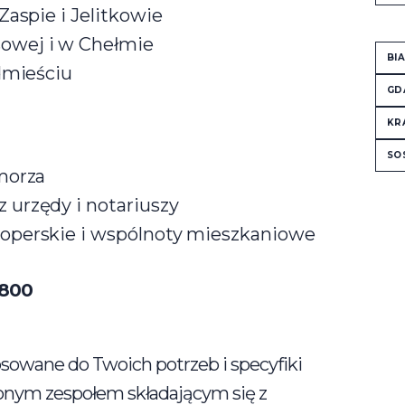
Zaspie i Jelitkowie
owej i w Chełmie
BI
dmieściu
GD
KR
SO
morza
urzędy i notariuszy
operskie i wspólnoty mieszkaniowe
 800
owane do Twoich potrzeb i specyfiki
nym zespołem składającym się z