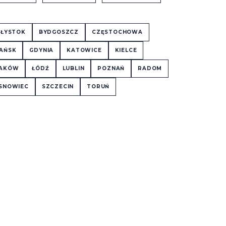
AŁYSTOK
BYDGOSZCZ
CZĘSTOCHOWA
AŃSK
GDYNIA
KATOWICE
KIELCE
AKÓW
ŁÓDŹ
LUBLIN
POZNAŃ
RADOM
SNOWIEC
SZCZECIN
TORUŃ