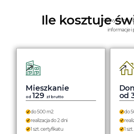
Ile kosztuje 
Po wybraniu ro
informacje i
Mieszkanie
Do
129
od 
od
zł brutto
do 500 m2
do 
realizacja do 2 dni
reali
1 szt. certyfikatu
1 szt