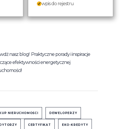
wpis do rejestru
wdź nasz blog! Praktyczne porady i inspiracje
czące efektywności energetycznej
uchomości!
KUP NIERUCHOMOŚCI
DEWELOPERZY
DYTORZY
CERTYFIKAT
EKO-KREDYTY