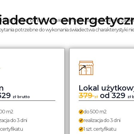
świadectwo energetyc
dzaju nieruchomości wyświetli się formularz zamówienia zawier
 pytania potrzebne do wykonania świadectwa charakterystyki n
m
Lokal użytkow
329
379
od 329
zł brutto
zł
zł 
500 m2
do 500 m2
zacja do 3 dni
realizacja do 3 dni
. certyfikatu
1 szt. certyfikatu