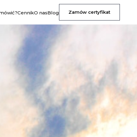
Zamów certyfikat
amówić?
Cennik
O nas
Blog