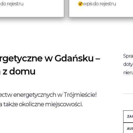
 do rejestru
wpis do rejestru
getyczne w Gdańsku –
Spra
doty
a z domu
nier
ectw energetycznych w Trójmieście!
 a także okoliczne miejscowości.
ZA
AU