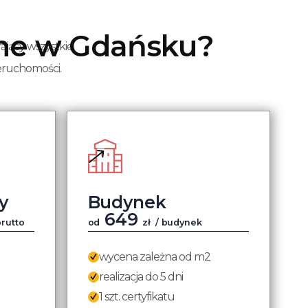
zne w Gdańsku?
ający wszystkie
ieruchomości.
y
Budynek
649
brutto
od
zł
/ budynek
wycena zależna od m2
realizacja do 5 dni
1 szt. certyfikatu