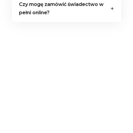
Czy mogę zamówić świadectwo w
przez 10 lat od daty jego wystawienia, po
pełni online?
czym wymaga odnowienia.
Tak, wiele firm oferuje możliwość
zamówienia świadectwa energetycznego
online, co jest szybkie i wygodne.