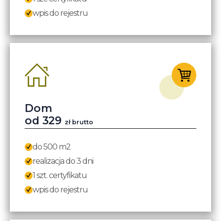
wpis do rejestru
Dom
od 329
zł brutto
do 500 m2
realizacja do 3 dni
1 szt. certyfikatu
wpis do rejestru