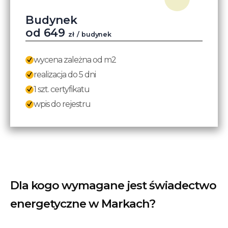
Budynek
od
649
zł
/ budynek
wycena zależna od m2
realizacja do 5 dni
1 szt. certyfikatu
wpis do rejestru
Dla kogo wymagane jest świadectwo
energetyczne w Markach?