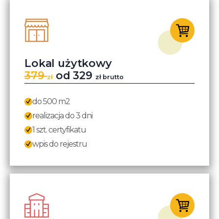
Lokal użytkowy
379
od 329
zł
zł brutto
do 500 m2
realizacja do 3 dni
1 szt. certyfikatu
wpis do rejestru