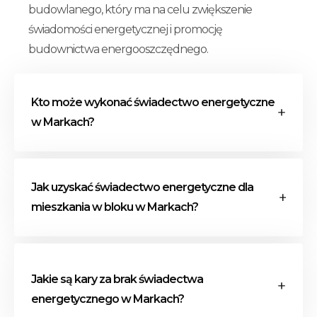
budowlanego, który ma na celu zwiększenie
świadomości energetycznej i promocję
budownictwa energooszczędnego.
Kto może wykonać świadectwo energetyczne
w Markach?
Świadectwo energetyczne w Markach może
Jak uzyskać świadectwo energetyczne dla
sporządzić wyłącznie osoba wpisana do
mieszkania w bloku w Markach?
centralnego rejestru charakterystyki
energetycznej budynków. Jest to ogólnopolski
rejestr, w którym znajdują się dane wszystkich
Procedura wykonania świadectwa
osób uprawnionych do wystawiania
energetycznego dla mieszkania w bloku w
Jakie są kary za brak świadectwa
certyfikatów energetycznych.
Markach obejmuje kilka kluczowych etapów:
energetycznego w Markach?
zgromadzenie dokumentacji, wizja lokalna,