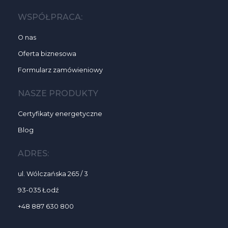
WSPÓŁPRACA:
O nas
Oferta biznesowa
Formularz zamówieniowy
NASZE PRODUKTY
Certyfikaty energetyczne
Blog
ADRES:
ul. Wólczańska 265 / 3
93-035 Łodź
+48 887 630 800