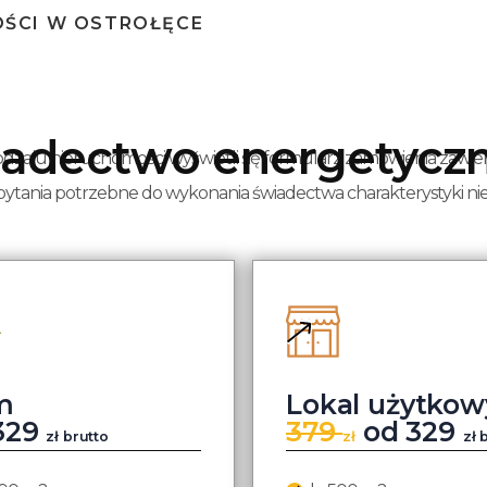
OŚCI W OSTROŁĘCE
wiadectwo energetycz
dzaju nieruchomości wyświetli się formularz zamówienia zawier
 pytania potrzebne do wykonania świadectwa charakterystyki n
m
Lokal użytkow
329
379
od 329
zł brutto
zł
zł 