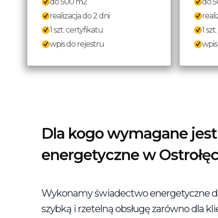
do 500 m2
do 
realizacja do 2 dni
reali
1 szt. certyfikatu
1 szt
wpis do rejestru
wpis
Dla kogo wymagane jes
energetyczne w Ostrołę
Wykonamy świadectwo energetyczne dla
szybką i rzetelną obsługę zarówno dla kli