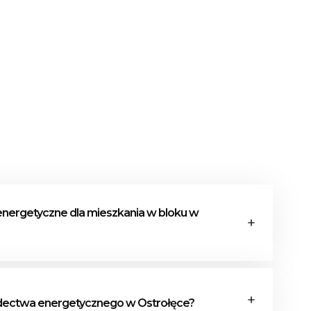
nergetyczne dla mieszkania w bloku w
dectwa energetycznego dla mieszkania w bloku
a kluczowych etapów: zgromadzenie
iadectwa energetycznego w Ostrołęce?