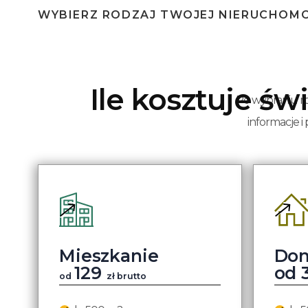
WYBIERZ RODZAJ TWOJEJ NIERUCHOM
Ile kosztuje ś
Po wybraniu ro
informacje i
Mieszkanie
Do
129
od 
od
zł brutto