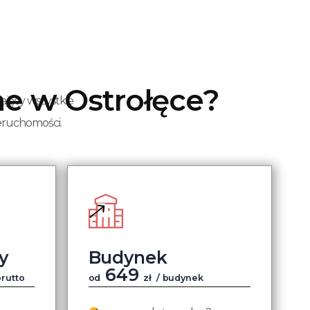
ne w Ostrołęce?
ający wszystkie
ieruchomości.
y
Budynek
649
brutto
od
zł
/ budynek