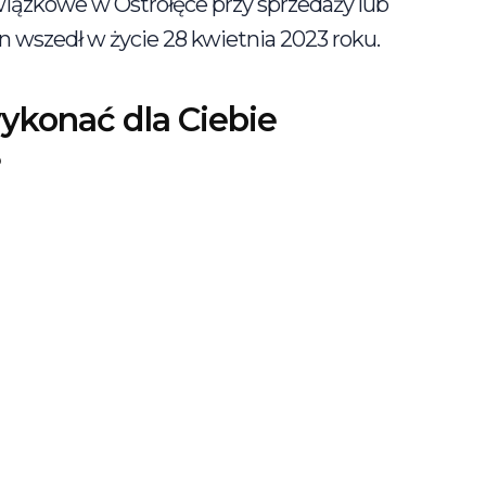
iązkowe w Ostrołęce przy sprzedaży lub
wszedł w życie 28 kwietnia 2023 roku.
konać dla Ciebie
?