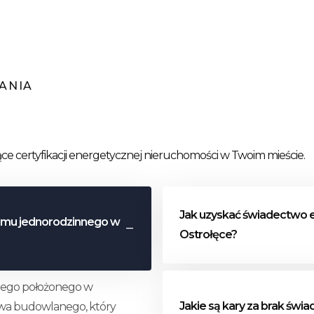
ANIA
ące certyfikacji energetycznej nieruchomości w Twoim mieście.
Jak uzyskać świadectwo e
domu jednorodzinnego w
Ostrołęce?
Procedura wykonania świa
nnego położonego w
w Ostrołęce obejmuje kilk
Jakie są kary za brak św
awa budowlanego, który