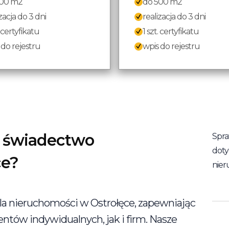
500 m2
do 500 m2
zacja do 3 dni
realizacja do 3 dni
. certyfikatu
1 szt. certyfikatu
 do rejestru
wpis do rejestru
t świadectwo
Spra
doty
ce?
nier
 nieruchomości w Ostrołęce, zapewniając
entów indywidualnych, jak i firm. Nasze