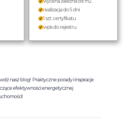
wycena zależna od m2
realizacja do 5 dni
1 szt. certyfikatu
wpis do rejestru
wdź nasz blog! Praktyczne porady i inspiracje
czące efektywności energetycznej
uchomości!