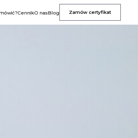
Zamów certyfikat
amówić?
Cennik
O nas
Blog