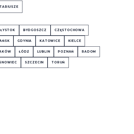
TARIUSZE
AŁYSTOK
BYDGOSZCZ
CZĘSTOCHOWA
AŃSK
GDYNIA
KATOWICE
KIELCE
AKÓW
ŁÓDŹ
LUBLIN
POZNAŃ
RADOM
SNOWIEC
SZCZECIN
TORUŃ