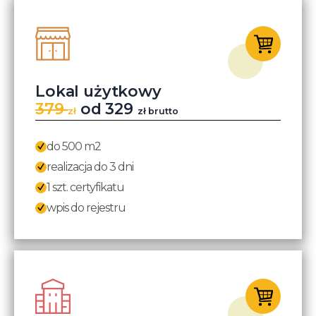
Lokal użytkowy
379
od 329
zł
zł brutto
do 500 m2
realizacja do 3 dni
1 szt. certyfikatu
wpis do rejestru