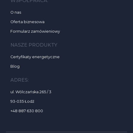
WSPÓŁPRACA:
O nas
Oferta biznesowa
Formularz zamówieniowy
NASZE PRODUKTY
Certyfikaty energetyczne
Blog
ADRES:
ul. Wólczańska 265 / 3
93-035 Łodź
+48 887 630 800