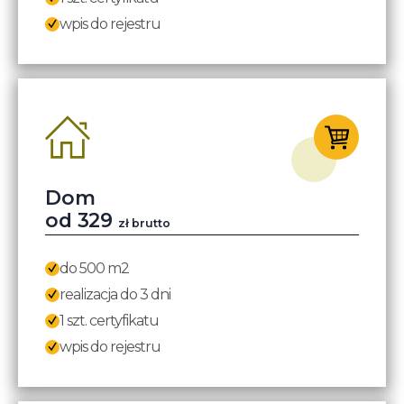
wpis do rejestru
Dom
od 329
zł brutto
do 500 m2
realizacja do 3 dni
1 szt. certyfikatu
wpis do rejestru