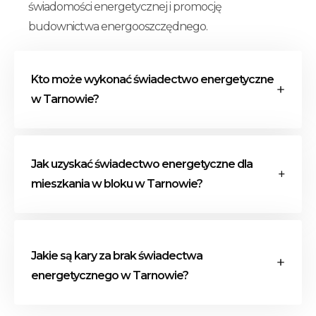
świadomości energetycznej i promocję
budownictwa energooszczędnego.
Kto może wykonać świadectwo energetyczne
w Tarnowie?
Świadectwo energetyczne w Tarnowie może
Jak uzyskać świadectwo energetyczne dla
sporządzić wyłącznie osoba wpisana do
mieszkania w bloku w Tarnowie?
centralnego rejestru charakterystyki
energetycznej budynków. Jest to ogólnopolski
rejestr, w którym znajdują się dane wszystkich
Procedura wykonania świadectwa
osób uprawnionych do wystawiania
energetycznego dla mieszkania w bloku w
Jakie są kary za brak świadectwa
certyfikatów energetycznych.
Tarnowie obejmuje kilka kluczowych etapów:
energetycznego w Tarnowie?
zgromadzenie dokumentacji, wizja lokalna,
obliczenia i analiza, wystawienie świadectwa.