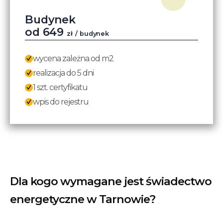
Budynek
od
649
zł
/ budynek
wycena zależna od m2
realizacja do 5 dni
1 szt. certyfikatu
wpis do rejestru
Dla kogo wymagane jest świadectwo
energetyczne w Tarnowie?