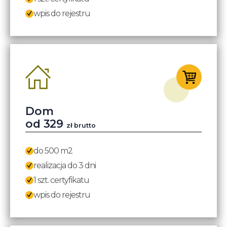
wpis do rejestru
Dom
od 329
zł brutto
do 500 m2
realizacja do 3 dni
1 szt. certyfikatu
wpis do rejestru