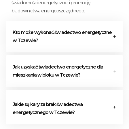
świadomości energetycznej i promocję
budownictwa energooszczędnego.
Kto może wykonać świadectwo energetyczne
w Tczewie?
Świadectwo energetyczne w Tczewie może
Jak uzyskać świadectwo energetyczne dla
sporządzić wyłącznie osoba wpisana do
mieszkania w bloku w Tczewie?
centralnego rejestru charakterystyki
energetycznej budynków. Jest to ogólnopolski
rejestr, w którym znajdują się dane wszystkich
Procedura wykonania świadectwa
osób uprawnionych do wystawiania
energetycznego dla mieszkania w bloku w
Jakie są kary za brak świadectwa
certyfikatów energetycznych.
Tczewie obejmuje kilka kluczowych etapów:
energetycznego w Tczewie?
zgromadzenie dokumentacji, wizja lokalna,
obliczenia i analiza, wystawienie świadectwa.