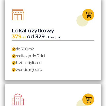
Lokal użytkowy
379
od 329
zł
zł brutto
do 500 m2
realizacja do 3 dni
1 szt. certyfikatu
wpis do rejestru