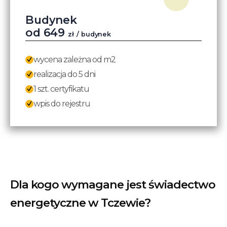
Budynek
od
649
zł
/ budynek
wycena zależna od m2
realizacja do 5 dni
1 szt. certyfikatu
wpis do rejestru
Dla kogo wymagane jest świadectwo
energetyczne w Tczewie?