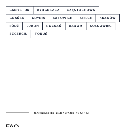
BIAŁYSTOK
BYDGOSZCZ
CZĘSTOCHOWA
GDAŃSK
GDYNIA
KATOWICE
KIELCE
KRAKÓW
ŁÓDŹ
LUBLIN
POZNAŃ
RADOM
SOSNOWIEC
SZCZECIN
TORUŃ
NAJCZĘŚCIEJ ZADAWANE PYTANIA
FAQ