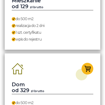
Mieszkanie
od
129
zł brutto
do 500 m2
realizacja do 2 dni
1 szt. certyfikatu
wpis do rejestru
Dom
od 329
zł brutto
do 500 m2