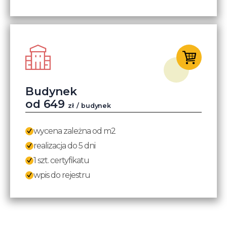
Budynek
od
649
zł
/ budynek
wycena zależna od m2
realizacja do 5 dni
1 szt. certyfikatu
wpis do rejestru