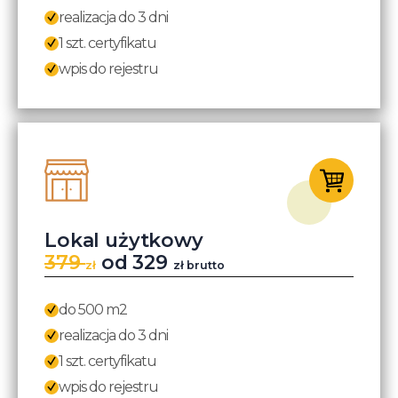
realizacja do 3 dni
1 szt. certyfikatu
wpis do rejestru
Lokal użytkowy
379
od 329
zł
zł brutto
do 500 m2
realizacja do 3 dni
1 szt. certyfikatu
wpis do rejestru