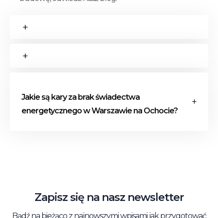
Jakie są kary za brak świadectwa
energetycznego w Warszawie na Ochocie?
Za brak obowiązkowego świadectwa
energetycznego przy sprzedaży
nieruchomości grozi kara finansowa. Właściciele
nieruchomości w Warszawie na Ochocie, którzy
Zapisz się na nasz newsletter
nie dostarczą dokumentu podczas sprzedaży
lub najmu, mogą zostać ukarani grzywną przez
Bądź na bieżąco z najnowszymi wpisami jak przygotować