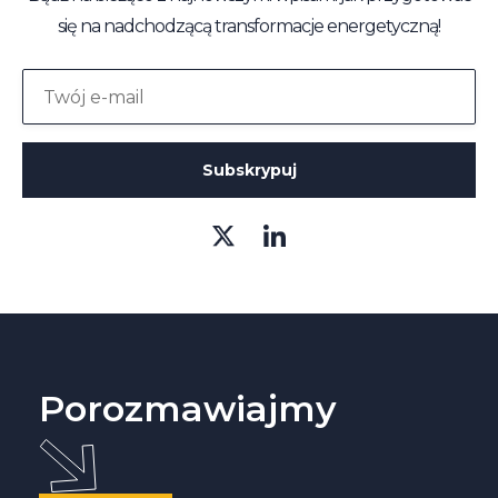
odpowiedni mazowiecki organ nadzoru
się na nadchodzącą transformacje energetyczną!
budowlanego w wysokości kilku tysięcy złotych.
Dodatkowo, brak świadectwa może utrudnić
lub uniemożliwić przeprowadzenie transakcji
sprzedaży nieruchomości w Warszawie na
Ochocie. Posiadanie aktualnego świadectwa
energetycznego jest nie tylko obowiązkiem
prawnym, ale także korzystne dla
sprzedającego, ponieważ informuje
potencjalnych nabywców o efektywności
energetycznej.
Porozmawiajmy