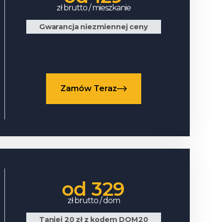
zł brutto / mieszkanie
Gwarancja niezmiennej ceny
Zamów Teraz
od 329
zł brutto / dom
Taniej 20 zł z kodem DOM20