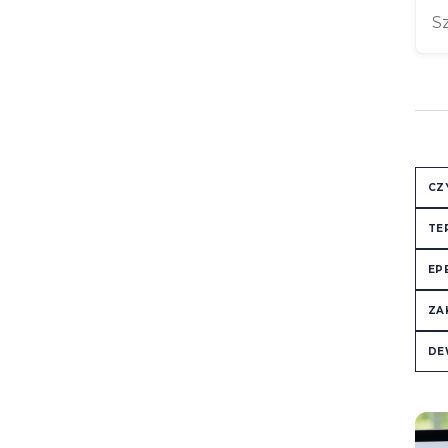
CZ
TE
EP
ZA
DE