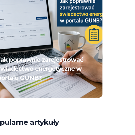
Jak poprawnie zarejestrować
świadectwo energetyczne w
portalu GUNB?
pularne artykuły