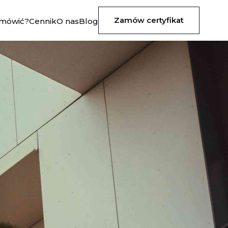
Zamów certyfikat
amówić?
Cennik
O nas
Blog